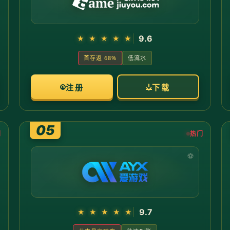
9.6
★ ★ ★ ★ ★
首存返 68%
低流水
注册
下载
05
门
热门
9.7
★ ★ ★ ★ ★