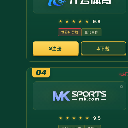
9.8
★ ★ ★ ★ ★
世界杯赞助
皇马合作
注册
下载
04
热
9.5
★ ★ ★ ★ ★