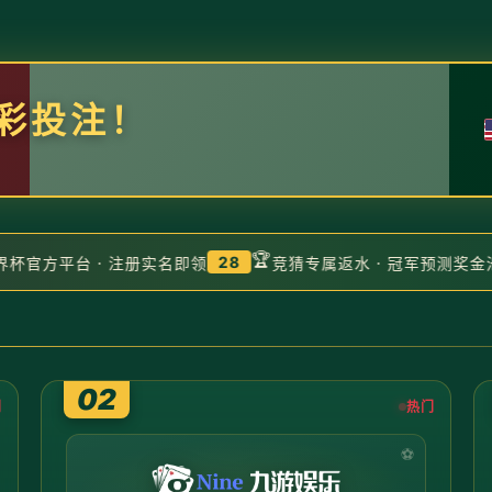
精彩投注！
🏆
杯官方平台 · 注册实名即领
竞猜专属返水 · 冠军预测奖金池
28
02
门
热门