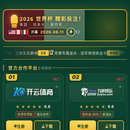
2026 世界杯 精彩投注！
美国 · 加拿大 · 墨西哥
12
2026.06.11
开幕
🏆
⚽
方平台 · 注册实名即领
竞猜专属返水 · 冠军预测奖金池
20
28
888
官方合作平台
正规授权
01
02
热门
热门
9.8
9.6
★ ★ ★ ★ ★
★ ★ ★ ★ ★
世界杯赞助
皇马合作
首存返 68%
低流水
注册
下载
注册
下载