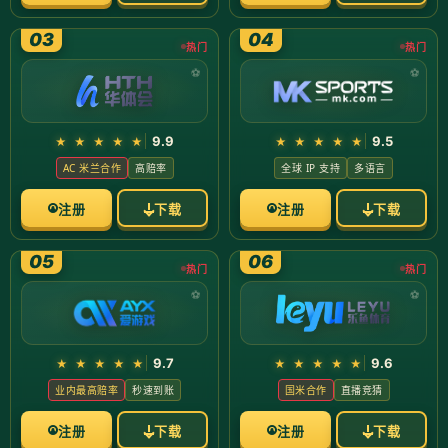
03
04
热门
热门
9.9
9.5
★ ★ ★ ★ ★
★ ★ ★ ★ ★
AC 米兰合作
高赔率
全球 IP 支持
多语言
注册
下载
注册
下载
05
06
热门
热门
9.7
9.6
★ ★ ★ ★ ★
★ ★ ★ ★ ★
业内最高赔率
秒速到账
国米合作
直播竞猜
注册
下载
注册
下载